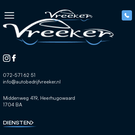
Ga naar de inhoud
072-571 62 51
info@autobedrijfvreeker.nl
Middenweg 419, Heerhugowaard
1704 BA
DIENSTEN