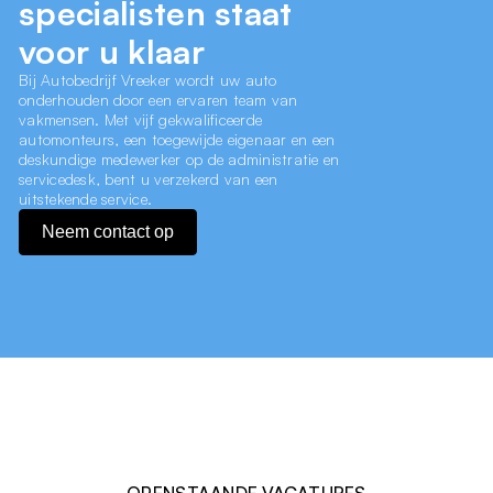
specialisten staat
voor u klaar
Bij Autobedrijf Vreeker wordt uw auto
onderhouden door een ervaren team van
vakmensen. Met vijf gekwalificeerde
automonteurs, een toegewijde eigenaar en een
deskundige medewerker op de administratie en
servicedesk, bent u verzekerd van een
uitstekende service.
Neem contact op